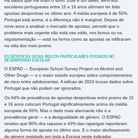
Há dados que me tiram o sono. Este é um deles: 64% dos
escolares portugueses entre 15 e 16 anos afirmam ter feito
apostas desportivas no último ano. A média europeia é de 55%.
Portugal está acima, é a diferença não é marginal. Depois de
nove anos a analisar o mercado de apostas, percebi que o
problema mais urgente não está nas odds, nos bonus ou na
regulamentação — está na forma como as apostas se infiltraram
na vida dos mais jovens.
ESTATÍSTICAS SICAD: RISCOS PARTICULARES FOCADOS NO
DESEMPENHO ESCOLAR
O ESPAD — European School Survey Project on Alcohol and
Other Drugs — e o maior estudo europeu sobre comportamentos
de risco entre adolescentes. A edicao de 2024 trouxe dados sobre
Portugal que não podem ser ignorados.
Os 64% de prevalência de apostas desportivas entre jovens de 15
e 16 anos colocam Portugal significativamente acima da média
europeia de 55%. Mas o dado mais alarmante não é a
prevalência geral — e a desigualdade de género. O ESPAD
revelou que 80% dos rapazes e 43% das raparigas reportaram
alguma forma de aposta no último ano. E o maior desfasamento
de género registado em toda a Europa neste indicador.