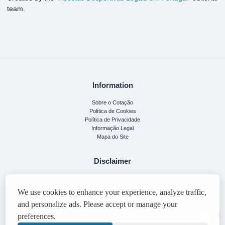
team.
Information
Sobre o Cotação
Política de Cookies
Política de Privacidade
Informação Legal
Mapa do Site
Disclaimer
This guide is for informational purposes only. Please play responsibly. 18+
We use cookies to improve your experience. By staying on the site, you agree to
our
We use cookies to enhance your experience, analyze traffic,
policy
.
and personalize ads. Please accept or manage your
This site contains affiliate links. We may receive a commission if you make a purchase
preferences.
through them, at no additional cost to you.