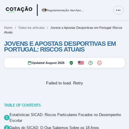
Regulamentação das Apostas Desportivas em Portugal e SRI
•••
Regulamentação das Apostas Desportivas em Portugal e SRIJ
Imposto Sobre Apostas Desportivas em Portugal: O Modelo Fi
Melhores Casas de Apostas Legais em Portugal em 2026
Home
/
Todos los artículos
/
Jovens e Apostas Desportivas em Portugal: Riscos
Atuais
JOVENS E APOSTAS DESPORTIVAS EM
PORTUGAL: RISCOS ATUAIS
Updated August 2026
18+
Failed to load.
Retry
TABLE OF CONTENTS
Estatísticas SICAD: Riscos Particulares Focados no Desempenho
Escolar
Dados do SICAD: O Que Sabemos Sobre os 18 Anos