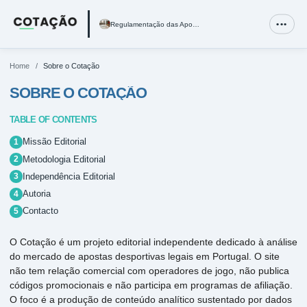
Regulamentação das Apostas Desportivas em Portugal e SRI
•••
Regulamentação das Apostas Desportivas em Portugal e SRIJ
Imposto Sobre Apostas Desportivas em Portugal: O Modelo Fi
Melhores Casas de Apostas Legais em Portugal em 2026
Home
/
Sobre o Cotação
SOBRE O COTAÇÃO
TABLE OF CONTENTS
Missão Editorial
Metodologia Editorial
Independência Editorial
Autoria
Contacto
O Cotação é um projeto editorial independente dedicado à análise
do mercado de apostas desportivas legais em Portugal. O site
não tem relação comercial com operadores de jogo, não publica
códigos promocionais e não participa em programas de afiliação.
O foco é a produção de conteúdo analítico sustentado por dados