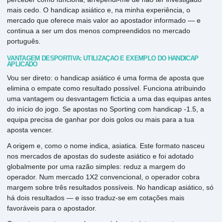
mais cedo. O handicap asiático e, na minha experiência, o
mercado que oferece mais valor ao apostador informado — e
continua a ser um dos menos compreendidos no mercado
português.
VANTAGEM DESPORTIVA: UTILIZAÇÃO E EXEMPLO DO HANDICAP
APLICADO
Vou ser direto: o handicap asiático é uma forma de aposta que
elimina o empate como resultado possível. Funciona atribuindo
uma vantagem ou desvantagem ficticia a uma das equipas antes
do início do jogo. Se apostas no Sporting com handicap -1.5, a
equipa precisa de ganhar por dois golos ou mais para a tua
aposta vencer.
A origem e, como o nome indica, asiatica. Este formato nasceu
nos mercados de apostas do sudeste asiático e foi adotado
globalmente por uma razão simples: reduz a margem do
operador. Num mercado 1X2 convencional, o operador cobra
margem sobre três resultados possíveis. No handicap asiático, só
há dois resultados — e isso traduz-se em cotações mais
favoráveis para o apostador.