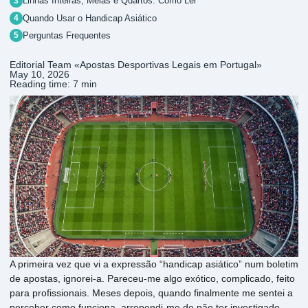
Linhas Inteiras, Meias e Quartos: Como Ler
Quando Usar o Handicap Asiático
Perguntas Frequentes
Editorial Team «Apostas Desportivas Legais em Portugal»
May 10, 2026
Reading time: 7 min
A primeira vez que vi a expressão “handicap asiático” num boletim
de apostas, ignorei-a. Pareceu-me algo exótico, complicado, feito
para profissionais. Meses depois, quando finalmente me sentei a
perceber como funciona, arrependi-me de não ter investigado