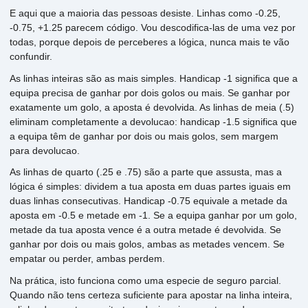
E aqui que a maioria das pessoas desiste. Linhas como -0.25,
-0.75, +1.25 parecem código. Vou descodifica-las de uma vez por
todas, porque depois de perceberes a lógica, nunca mais te vão
confundir.
As linhas inteiras são as mais simples. Handicap -1 significa que a
equipa precisa de ganhar por dois golos ou mais. Se ganhar por
exatamente um golo, a aposta é devolvida. As linhas de meia (.5)
eliminam completamente a devolucao: handicap -1.5 significa que
a equipa têm de ganhar por dois ou mais golos, sem margem
para devolucao.
As linhas de quarto (.25 e .75) são a parte que assusta, mas a
lógica é simples: dividem a tua aposta em duas partes iguais em
duas linhas consecutivas. Handicap -0.75 equivale a metade da
aposta em -0.5 e metade em -1. Se a equipa ganhar por um golo,
metade da tua aposta vence é a outra metade é devolvida. Se
ganhar por dois ou mais golos, ambas as metades vencem. Se
empatar ou perder, ambas perdem.
Na prática, isto funciona como uma especie de seguro parcial.
Quando não tens certeza suficiente para apostar na linha inteira,