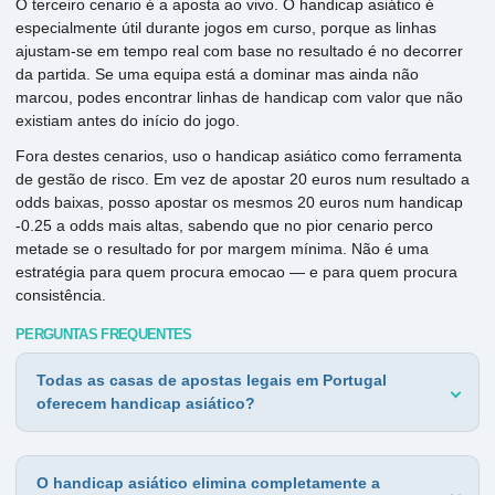
O terceiro cenario é a aposta ao vivo. O handicap asiático é
especialmente útil durante jogos em curso, porque as linhas
ajustam-se em tempo real com base no resultado é no decorrer
da partida. Se uma equipa está a dominar mas ainda não
marcou, podes encontrar linhas de handicap com valor que não
existiam antes do início do jogo.
Fora destes cenarios, uso o handicap asiático como ferramenta
de gestão de risco. Em vez de apostar 20 euros num resultado a
odds baixas, posso apostar os mesmos 20 euros num handicap
-0.25 a odds mais altas, sabendo que no pior cenario perco
metade se o resultado for por margem mínima. Não é uma
estratégia para quem procura emocao — e para quem procura
consistência.
PERGUNTAS FREQUENTES
Todas as casas de apostas legais em Portugal
oferecem handicap asiático?
O handicap asiático elimina completamente a