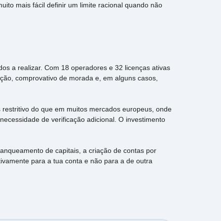
to mais fácil definir um limite racional quando não
s a realizar. Com 18 operadores e 32 licenças ativas
ação, comprovativo de morada e, em alguns casos,
s restritivo do que em muitos mercados europeus, onde
ecessidade de verificação adicional. O investimento
anqueamento de capitais, a criação de contas por
tivamente para a tua conta e não para a de outra