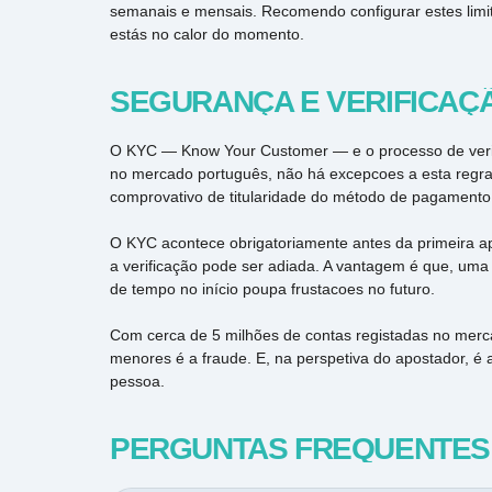
semanais e mensais. Recomendo configurar estes limite
estás no calor do momento.
SEGURANÇA E VERIFICAÇ
O KYC — Know Your Customer — e o processo de verific
no mercado português, não há excepcoes a esta regra
comprovativo de titularidade do método de pagamento
O KYC acontece obrigatoriamente antes da primeira ap
a verificação pode ser adiada. A vantagem é que, uma
de tempo no início poupa frustacoes no futuro.
Com cerca de 5 milhões de contas registadas no merc
menores é a fraude. E, na perspetiva do apostador, é 
pessoa.
PERGUNTAS FREQUENTES