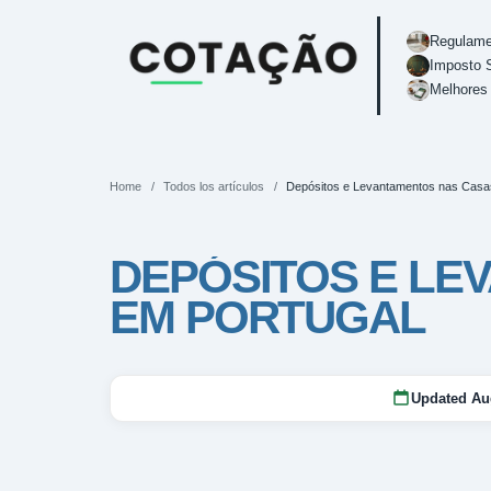
Regulame
Imposto S
Melhores
Home
/
Todos los artículos
/
Depósitos e Levantamentos nas Casa
DEPÓSITOS E LE
EM PORTUGAL
Updated Au