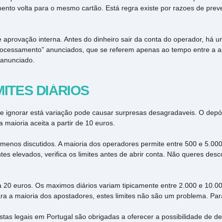
ento volta para o mesmo cartão. Está regra existe por razoes de pre
aprovação interna. Antes do dinheiro sair da conta do operador, há u
processamento” anunciados, que se referem apenas ao tempo entre a a
 anunciado.
ITES DIÁRIOS
, e ignorar está variação pode causar surpresas desagradaveis. O depós
aioria aceita a partir de 10 euros.
menos discutidos. A maioria dos operadores permite entre 500 e 5.000
es elevados, verifica os limites antes de abrir conta. Não queres desc
 20 euros. Os maximos diários variam tipicamente entre 2.000 e 10.00
ra a maioria dos apostadores, estes limites não são um problema. Para
as legais em Portugal são obrigadas a oferecer a possibilidade de defi