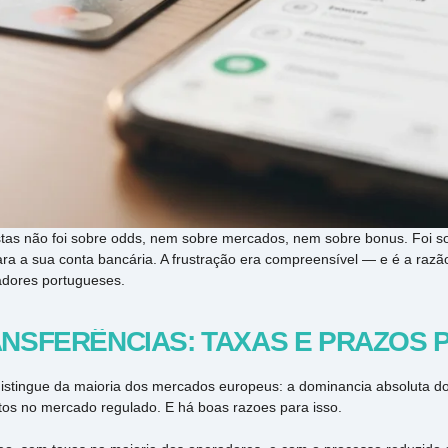
stas não foi sobre odds, nem sobre mercados, nem sobre bonus. Foi 
ra a sua conta bancária. A frustração era compreensível — e é a razão
tadores portugueses.
ANSFERÊNCIAS: TAXAS E PRAZOS P
istingue da maioria dos mercados europeus: a dominancia absoluta d
tos no mercado regulado. E há boas razoes para isso.