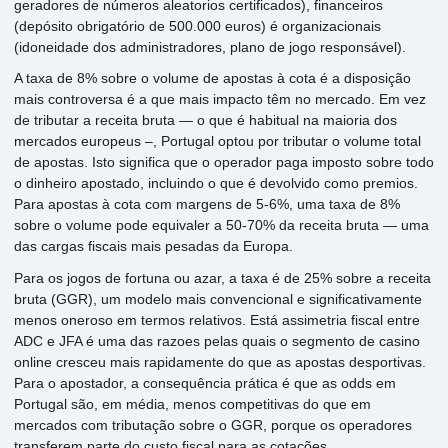
geradores de números aleatorios certificados), financeiros
(depósito obrigatório de 500.000 euros) é organizacionais
(idoneidade dos administradores, plano de jogo responsável).
A taxa de 8% sobre o volume de apostas à cota é a disposição
mais controversa é a que mais impacto têm no mercado. Em vez
de tributar a receita bruta — o que é habitual na maioria dos
mercados europeus –, Portugal optou por tributar o volume total
de apostas. Isto significa que o operador paga imposto sobre todo
o dinheiro apostado, incluindo o que é devolvido como premios.
Para apostas à cota com margens de 5-6%, uma taxa de 8%
sobre o volume pode equivaler a 50-70% da receita bruta — uma
das cargas fiscais mais pesadas da Europa.
Para os jogos de fortuna ou azar, a taxa é de 25% sobre a receita
bruta (GGR), um modelo mais convencional e significativamente
menos oneroso em termos relativos. Está assimetria fiscal entre
ADC e JFA é uma das razoes pelas quais o segmento de casino
online cresceu mais rapidamente do que as apostas desportivas.
Para o apostador, a consequência prática é que as odds em
Portugal são, em média, menos competitivas do que em
mercados com tributação sobre o GGR, porque os operadores
transferem parte do custo fiscal para as cotações.