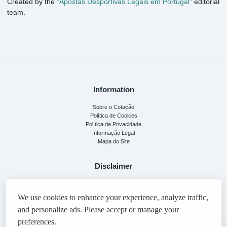
Created by the
"Apostas Desportivas Legais em Portugal"
editorial
team.
Information
Sobre o Cotação
Política de Cookies
Política de Privacidade
Informação Legal
Mapa do Site
Disclaimer
This guide is for informational purposes only. Please play responsibly. 18+
We use cookies to improve your experience. By staying on the site, you agree to
our
We use cookies to enhance your experience, analyze traffic,
policy
.
and personalize ads. Please accept or manage your
This site contains affiliate links. We may receive a commission if you make a purchase
preferences.
through them, at no additional cost to you.