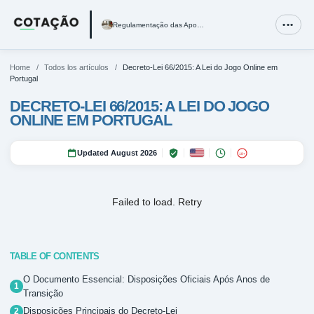
Regulamentação das Apostas Desportivas em Portugal e SRI
•••
Regulamentação das Apostas Desportivas em Portugal e SRIJ
Imposto Sobre Apostas Desportivas em Portugal: O Modelo Fi
Melhores Casas de Apostas Legais em Portugal em 2026
Home
/
Todos los artículos
/
Decreto-Lei 66/2015: A Lei do Jogo Online em
Portugal
DECRETO-LEI 66/2015: A LEI DO JOGO
ONLINE EM PORTUGAL
Updated August 2026
18+
Failed to load.
Retry
TABLE OF CONTENTS
O Documento Essencial: Disposições Oficiais Após Anos de
Transição
Disposições Principais do Decreto-Lei