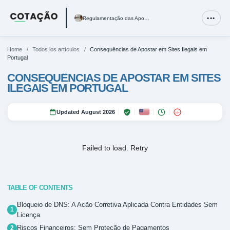
Regulamentação das Apostas Desportivas em Portugal e SRI
•••
Regulamentação das Apostas Desportivas em Portugal e SRIJ
Imposto Sobre Apostas Desportivas em Portugal: O Modelo Fi
Melhores Casas de Apostas Legais em Portugal em 2026
Home
/
Todos los artículos
/
Consequências de Apostar em Sites Ilegais em
Portugal
CONSEQUÊNCIAS DE APOSTAR EM SITES
ILEGAIS EM PORTUGAL
Updated August 2026
18+
Failed to load.
Retry
TABLE OF CONTENTS
Bloqueio de DNS: A Acão Corretiva Aplicada Contra Entidades Sem
Licença
Riscos Financeiros: Sem Proteção de Pagamentos