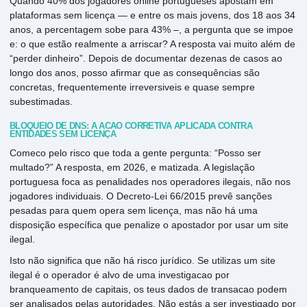
Quando 40% dos jogadores online portugueses apostam em
plataformas sem licença — e entre os mais jovens, dos 18 aos 34
anos, a percentagem sobe para 43% –, a pergunta que se impoe
e: o que estão realmente a arriscar? A resposta vai muito além de
“perder dinheiro”. Depois de documentar dezenas de casos ao
longo dos anos, posso afirmar que as consequências são
concretas, frequentemente irreversiveis e quase sempre
subestimadas.
BLOQUEIO DE DNS: A ACÃO CORRETIVA APLICADA CONTRA
ENTIDADES SEM LICENÇA
Comeco pelo risco que toda a gente pergunta: “Posso ser
multado?” A resposta, em 2026, e matizada. A legislação
portuguesa foca as penalidades nos operadores ilegais, não nos
jogadores individuais. O Decreto-Lei 66/2015 prevê sanções
pesadas para quem opera sem licença, mas não há uma
disposição específica que penalize o apostador por usar um site
ilegal.
Isto não significa que não há risco jurídico. Se utilizas um site
ilegal é o operador é alvo de uma investigacao por
branqueamento de capitais, os teus dados de transacao podem
ser analisados pelas autoridades. Não estás a ser investigado por