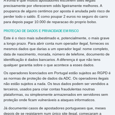
A ironia é que muitos apostadores escolhem sites ilegais
precisamente por oferecerem odds ligeiramente melhores. A
poupanca de alguns centimos por aposta é anulada pelo risco de
perder todo o saldo. E como poupar 2 euros no seguro do carro
para depois pagar 10.000 de reparacao do proprio bolso.
PROTEÇÃO DE DADOS E PRIVACIDADE EM RISCO
Este é o risco mais subestimado e, potencialmente, o mais grave
a longo prazo. Para abrir conta num operador ilegal, forneces os
mesmos dados que darias a um operador legal: nome completo,
data de nascimento, morada, número de telefone, documento de
identificação é dados bancarios. A diferença é que não tens
qualquer garantia sobre o que acontece a esses dados.
Os operadores licenciados em Portugal estão sujeitos ao RGPD é
as normas de proteção de dados da ADC. Os operadores ilegais
não estão sujeitos a nada. Os teus dados podem ser vendidos a
terceiros, usados para criar contas fraudulentas noutras
plataformas, ou simplesmente armazenados em servidores sem
proteção onde ficam vulneráveis a ataques informaticos.
Já documentei casos de apostadores portugueses que, meses
depois de se registarem num único site ilegal, começaram a