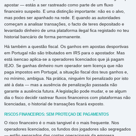
apostar — estás a ser rastreado como parte de um fluxo
financeiro suspeito. E uma distinção importante: não es o alvo,
mas podes ser apanhado na rede. E quando as autoridades
começam a analisar transações, o facto de teres depositado e
levantado dinheiro de uma plataforma ilegal fica registado no teu
historial bancário de forma permanente.
Há também a questão fiscal. Os ganhos em apostas desportivas
em Portugal não são tributados em IRS para o apostador. Mas
está isencao aplica-se a operadores licenciados que já pagam
IEJO. Se ganhas dinheiro num operador sem licença que não
paga impostos em Portugal, a situação fiscal dos teus ganhos e,
no mínimo, ambigua. Na prática, ninguém foi penalizado por isto
até à data — mas a ausência de penalização passada não
garante a ausência futura. A legislação pode mudar, e se algum
dia o fisco decidir rastrear fluxos financeiros com plataformas não
licenciadas, o historial de transações ficará exposto.
RISCOS FINANCEIROS: SEM PROTEÇÃO DE PAGAMENTOS
O risco financeiro é o mais tangivel é o mais frequente. Nos
operadores licenciados, os fundos dos jogadores são segregados
— estão separados das contas operacionais da empresa,