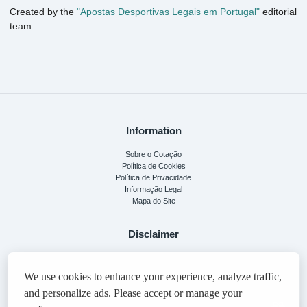
Created by the
"Apostas Desportivas Legais em Portugal"
editorial
team.
Information
Sobre o Cotação
Política de Cookies
Política de Privacidade
Informação Legal
Mapa do Site
Disclaimer
This guide is for informational purposes only. Please play responsibly. 18+
We use cookies to improve your experience. By staying on the site, you agree to
our
We use cookies to enhance your experience, analyze traffic,
policy
.
and personalize ads. Please accept or manage your
This site contains affiliate links. We may receive a commission if you make a purchase